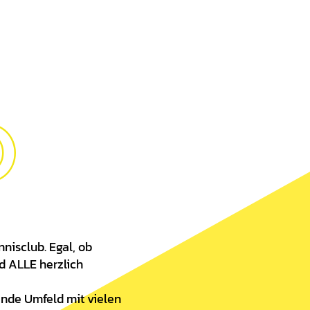
O
nnisclub. Egal, ob
d ALLE herzlich
ende Umfeld mit vielen