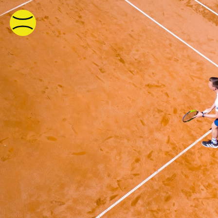
HOME
VEREIN
MENSCHEN IM VEREI
WHATS UP
TENNISSTÜBLE
TENNISHALLE
FAQ