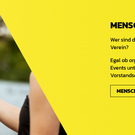
MENS
Wer sind d
Verein?
Egal ob or
Events unt
Vorstandsc
MENSC